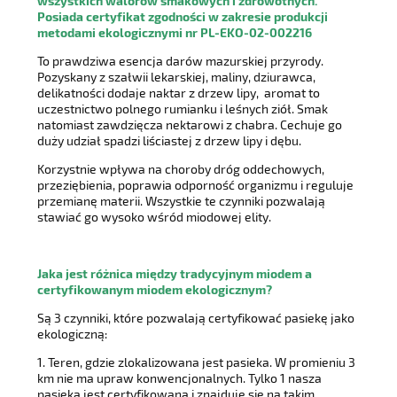
wszystkich walorów smakowych i zdrowotnych.
Posiada certyfikat zgodności w zakresie produkcji
metodami ekologicznymi nr PL-EKO-02-002216
To prawdziwa esencja darów mazurskiej przyrody.
Pozyskany z szałwii lekarskiej, maliny, dziurawca,
delikatności dodaje naktar z drzew lipy, aromat to
uczestnictwo polnego rumianku i leśnych ziół. Smak
natomiast zawdzięcza nektarowi z chabra. Cechuje go
duży udział spadzi liściastej z drzew lipy i dębu.
Korzystnie wpływa na choroby dróg oddechowych,
przeziębienia, poprawia odporność organizmu i reguluje
przemianę materii. Wszystkie te czynniki pozwalają
stawiać go wysoko wśród miodowej elity.
Jaka jest różnica między tradycyjnym miodem a
certyfikowanym miodem ekologicznym?
Są 3 czynniki, które pozwalają certyfikować pasiekę jako
ekologiczną:
1. Teren, gdzie zlokalizowana jest pasieka. W promieniu 3
km nie ma upraw konwencjonalnych. Tylko 1 nasza
pasieka jest certyfikowana i znajduje się na takim