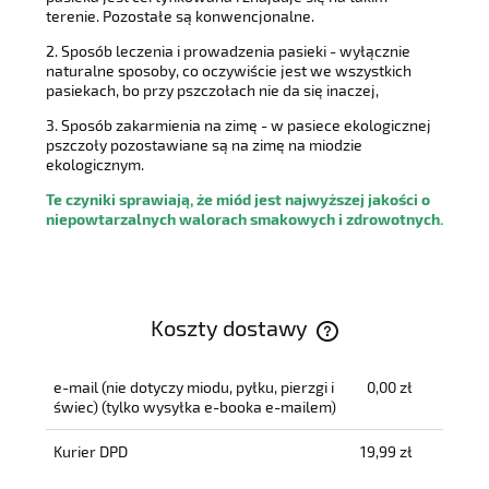
terenie. Pozostałe są konwencjonalne.
2. Sposób leczenia i prowadzenia pasieki - wyłącznie
naturalne sposoby, co oczywiście jest we wszystkich
pasiekach, bo przy pszczołach nie da się inaczej,
3. Sposób zakarmienia na zimę - w pasiece ekologicznej
pszczoły pozostawiane są na zimę na miodzie
ekologicznym.
Te czyniki sprawiają, że miód jest najwyższej jakości o
niepowtarzalnych walorach smakowych i zdrowotnych.
Koszty dostawy
Cena nie zawiera ewentualnych kosztów płatności
e-mail (nie dotyczy miodu, pyłku, pierzgi i
0,00 zł
świec)
(tylko wysyłka e-booka e-mailem)
Kurier DPD
19,99 zł