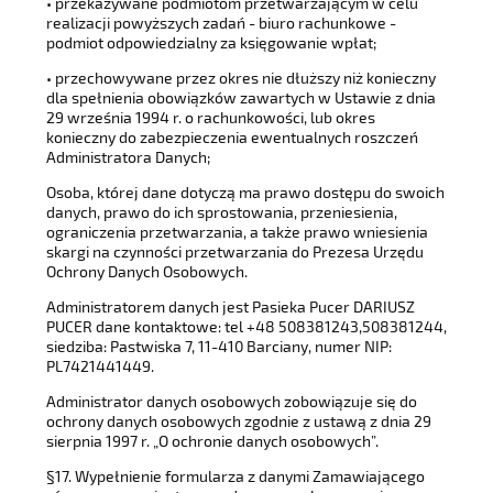
• przekazywane podmiotom przetwarzającym w celu
realizacji powyższych zadań - biuro rachunkowe -
podmiot odpowiedzialny za księgowanie wpłat;
• przechowywane przez okres nie dłuższy niż konieczny
dla spełnienia obowiązków zawartych w Ustawie z dnia
29 września 1994 r. o rachunkowości, lub okres
konieczny do zabezpieczenia ewentualnych roszczeń
Administratora Danych;
Osoba, której dane dotyczą ma prawo dostępu do swoich
danych, prawo do ich sprostowania, przeniesienia,
ograniczenia przetwarzania, a także prawo wniesienia
skargi na czynności przetwarzania do Prezesa Urzędu
Ochrony Danych Osobowych.
Administratorem danych jest Pasieka Pucer DARIUSZ
PUCER dane kontaktowe: tel +48 508381243,508381244,
siedziba: Pastwiska 7, 11-410 Barciany, numer NIP:
PL7421441449.
Administrator danych osobowych zobowiązuje się do
ochrony danych osobowych zgodnie z ustawą z dnia 29
sierpnia 1997 r. „O ochronie danych osobowych”.
§17. Wypełnienie formularza z danymi Zamawiającego