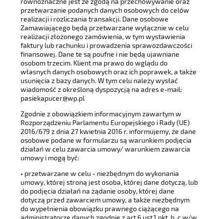
równoznaczne jest ze zgodą na przechowywanie oraz
przetwarzanie podanych danych osobowych do celów
realizacji i rozliczania transakcji. Dane osobowe
Zamawiającego będą przetwarzane wyłącznie w celu
realizacji złożonego zamówienia, w tym wystawienia
faktury lub rachunku i prowadzenia sprawozdawczości
finansowej. Dane te są poufne i nie będą ujawniane
osobom trzecim. Klient ma prawo do wglądu do
własnych danych osobowych oraz ich poprawek, a także
usunięcia z bazy danych. W tym celu należy wysłać
wiadomość z określoną dyspozycją na adres e-mail:
pasiekapucer@wp.pl
Zgodnie z obowiązkiem informacyjnym zawartym w
Rozporządzeniu Parlamentu Europejskiego i Rady (UE)
2016/679 z dnia 27 kwietnia 2016 r. informujemy, że dane
osobowe podane w formularzu są warunkiem podjęcia
działań w celu zawarcia umowy/ warunkiem zawarcia
umowy i mogą być:
• przetwarzane w celu - niezbędnym do wykonania
umowy, której stroną jest osoba, której dane dotyczą, lub
do podjęcia działań na żądanie osoby, której dane
dotyczą przed zawarciem umowy, a także niezbędnym
do wypełnienia obowiązku prawnego ciążącego na
administratorze danych zgodnie z art.6 ust.1 pkt. b, c w/w