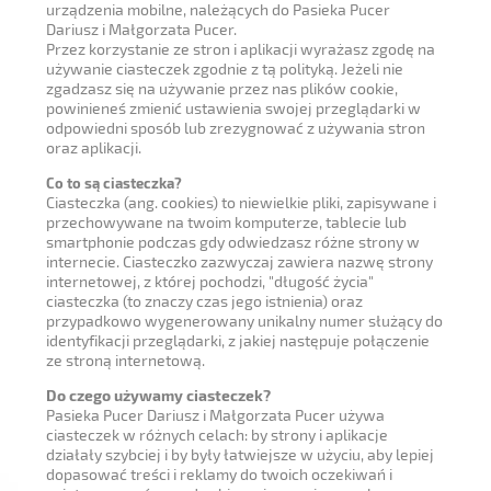
urządzenia mobilne, należących do Pasieka Pucer
Dariusz i Małgorzata Pucer.
Przez korzystanie ze stron i aplikacji wyrażasz zgodę na
używanie ciasteczek zgodnie z tą polityką. Jeżeli nie
zgadzasz się na używanie przez nas plików cookie,
powinieneś zmienić ustawienia swojej przeglądarki w
odpowiedni sposób lub zrezygnować z używania stron
oraz aplikacji.
Co to są ciasteczka?
Ciasteczka (ang. cookies) to niewielkie pliki, zapisywane i
przechowywane na twoim komputerze, tablecie lub
smartphonie podczas gdy odwiedzasz różne strony w
internecie. Ciasteczko zazwyczaj zawiera nazwę strony
internetowej, z której pochodzi, "długość życia"
ciasteczka (to znaczy czas jego istnienia) oraz
przypadkowo wygenerowany unikalny numer służący do
identyfikacji przeglądarki, z jakiej następuje połączenie
ze stroną internetową.
Do czego używamy ciasteczek?
Pasieka Pucer Dariusz i Małgorzata Pucer używa
ciasteczek w różnych celach: by strony i aplikacje
działały szybciej i by były łatwiejsze w użyciu, aby lepiej
dopasować treści i reklamy do twoich oczekiwań i